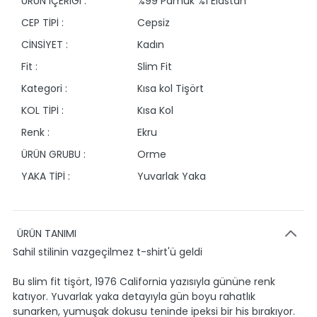
ÜRÜN İÇERİĞİ :
%99 Pamuk %1 Elastan
CEP TİPİ :
Cepsiz
CİNSİYET :
Kadın
Fit :
Slim Fit
Kategori :
Kısa kol Tişört
KOL TİPİ :
Kısa Kol
Renk :
Ekru
ÜRÜN GRUBU :
Orme
YAKA TİPİ :
Yuvarlak Yaka
ÜRÜN TANIMI
Sahil stilinin vazgeçilmez t-shirt'ü geldi
Bu slim fit tişört, 1976 California yazısıyla gününe renk
katıyor. Yuvarlak yaka detayıyla gün boyu rahatlık
sunarken, yumuşak dokusu teninde ipeksi bir his bırakıyor.