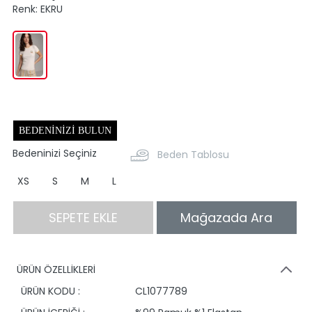
Renk:
EKRU
BEDENINIZI BULUN
Bedeninizi Seçiniz
Beden Tablosu
XS
S
M
L
SEPETE EKLE
Mağazada Ara
ÜRÜN ÖZELLİKLERİ
ÜRÜN KODU :
CL1077789