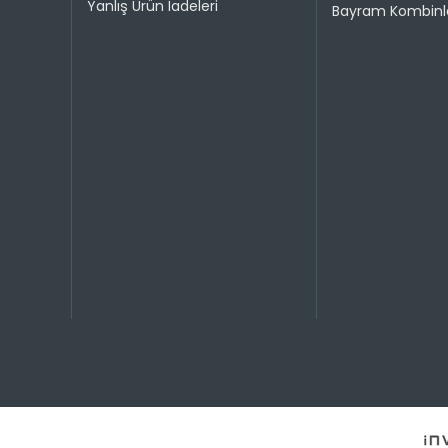
Yanlış Ürün İadeleri
Bayram Kombinle
1
2
3
4