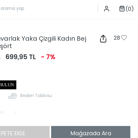
(0)
uvarlak Yaka Çizgili Kadın Bej
28
işört
L
699,95 TL
- 7%
 BULUN
Beden Tablosu
M
L
EPETE EKLE
Mağazada Ara