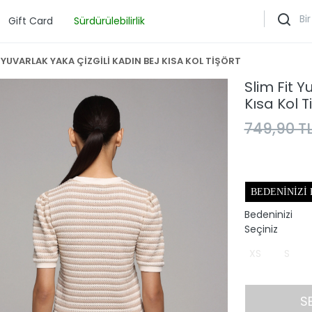
Gift Card
Sürdürülebilirlik
T YUVARLAK YAKA ÇİZGİLİ KADIN BEJ KISA KOL TİŞÖRT
Slim Fit Y
Kısa Kol T
749,90 T
BEDENINIZI
Bedeninizi
Seçiniz
XS
S
S