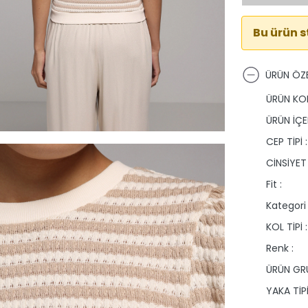
Bu ürün 
ÜRÜN ÖZE
ÜRÜN KO
ÜRÜN İÇER
CEP TİPİ :
CİNSİYET 
Fit :
Kategori 
KOL TİPİ :
Renk :
ÜRÜN GRU
YAKA TİPİ