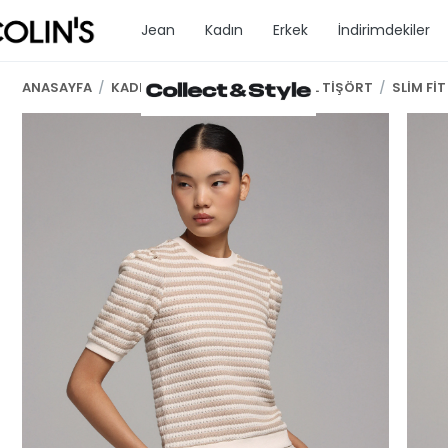
Jean
Kadın
Erkek
İndirimdekiler
ANASAYFA
/
KADIN GİYİM
/
KADIN KISA KOL TİŞÖRT
/
SLİM Fİ