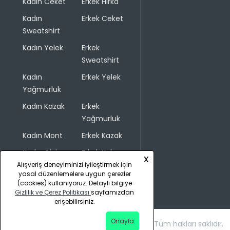
Kadın Ceket
Erkek Hırka
Kadın
Erkek Ceket
Sweatshirt
Kadın Yelek
Erkek
Sweatshirt
Kadın
Erkek Yelek
Yağmurluk
Kadın Kazak
Erkek
Yağmurluk
Kadın Mont
Erkek Kazak
Kadın Giyim
Erkek Kaban
x
Alışveriş deneyiminizi iyileştirmek için
yasal düzenlemelere uygun çerezler
(cookies) kullanıyoruz. Detaylı bilgiye
Gizlilik ve Çerez Politikası
sayfamızdan
erişebilirsiniz.
Onayla
Copyright © 2026 COLINS. Tüm hakları saklıdır.