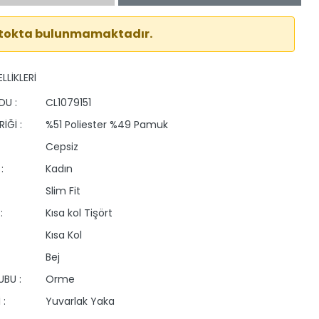
stokta bulunmamaktadır.
LLİKLERİ
DU :
CL1079151
İĞİ :
%51 Poliester %49 Pamuk
Cepsiz
:
Kadın
Slim Fit
:
Kısa kol Tişört
Kısa Kol
Bej
BU :
Orme
 :
Yuvarlak Yaka