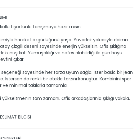
IMI
a kollu tişörtünle tanışmaya hazır mısın
esimiyle hareket özgürlüğünü yaşa. Yuvarlak yakasıyla daima
atay çizgili deseni sayesinde enerjin yükselsin. Ofis şıklığına
 dokunuş kat. Yumuşaklığı ve nefes alabilirliği ile gün boyu
yfini çıkar.
 seçeneği sayesinde her tarza uyum sağla. İster basic bir jean
e. İstersen de renkli bir etekle tarzını konuştur. Kombinini spor
r ve minimal takılarla tamamla.
ni yükseltmenin tam zamanı. Ofis arkadaşlarınla şıklığı yakala.
ESLİMAT BİLGİSİ
 TESLİMAT
EÇENEKLERİ