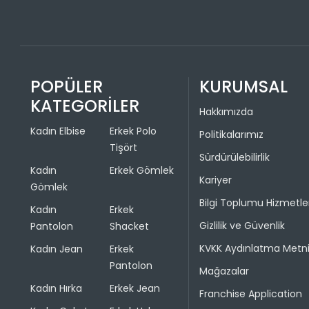
POPÜLER
KURUMSAL
KATEGORİLER
Hakkımızda
Kadın Elbise
Erkek Polo
Politikalarımız
Tişört
Sürdürülebilirlik
Kadın
Erkek Gömlek
Kariyer
Gömlek
Bilgi Toplumu Hizmetle
Kadın
Erkek
Gizlilik ve Güvenlik
Pantolon
Shacket
KVKK Aydınlatma Metn
Kadın Jean
Erkek
Pantolon
Mağazalar
Kadın Hırka
Erkek Jean
Franchise Application