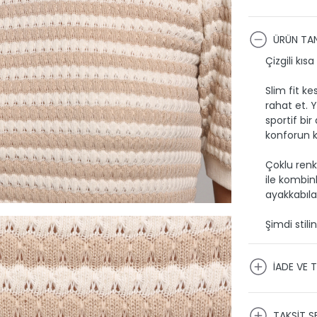
ÜRÜN TAN
Çizgili kıs
Slim fit k
rahat et. Y
sportif bir
konforun ke
Çoklu renk
ile kombinl
ayakkabıla
Şimdi stili
İADE VE T
KARGO VE
TAKSİT S