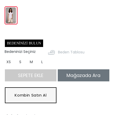
BEDENINIZI BULUN
Bedeninizi Seçiniz
Beden Tablosu
XS
S
M
L
SEPETE EKLE
Mağazada Ara
Kombin Satın Al