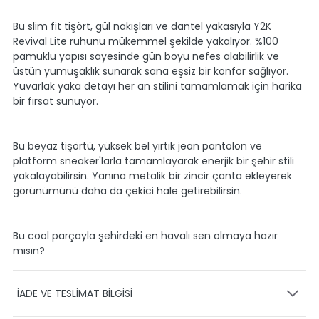
Bu slim fit tişört, gül nakışları ve dantel yakasıyla Y2K
Revival Lite ruhunu mükemmel şekilde yakalıyor. %100
pamuklu yapısı sayesinde gün boyu nefes alabilirlik ve
üstün yumuşaklık sunarak sana eşsiz bir konfor sağlıyor.
Yuvarlak yaka detayı her an stilini tamamlamak için harika
bir fırsat sunuyor.
Bu beyaz tişörtü, yüksek bel yırtık jean pantolon ve
platform sneaker'larla tamamlayarak enerjik bir şehir stili
yakalayabilirsin. Yanına metalik bir zincir çanta ekleyerek
görünümünü daha da çekici hale getirebilirsin.
Bu cool parçayla şehirdeki en havalı sen olmaya hazır
mısın?
İADE VE TESLİMAT BİLGİSİ
KARGO VE TESLİMAT