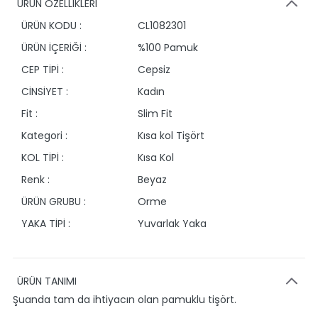
ÜRÜN ÖZELLİKLERİ
ÜRÜN KODU :
CL1082301
ÜRÜN İÇERİĞİ :
%100 Pamuk
CEP TİPİ :
Cepsiz
CİNSİYET :
Kadın
Fit :
Slim Fit
Kategori :
Kısa kol Tişört
KOL TİPİ :
Kısa Kol
Renk :
Beyaz
ÜRÜN GRUBU :
Orme
YAKA TİPİ :
Yuvarlak Yaka
ÜRÜN TANIMI
Şuanda tam da ihtiyacın olan pamuklu tişört.