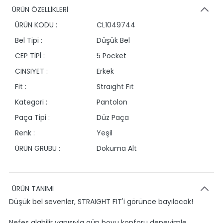
ÜRÜN ÖZELLİKLERİ
ÜRÜN KODU :
CL1049744
Bel Tipi :
Düşük Bel
CEP TİPİ :
5 Pocket
CİNSİYET :
Erkek
Fit :
Straıght Fıt
Kategori :
Pantolon
Paça Tipi :
Düz Paça
Renk :
Yeşil
ÜRÜN GRUBU :
Dokuma Alt
ÜRÜN TANIMI
Düşük bel sevenler, STRAIGHT FIT'i görünce bayılacak!
Nefes alabilir yapısıyla gün boyu konforu deneyimle,