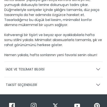
yumuşak dokusuyla tenine dokunuşun tadını çıkar.
Düğmeleriyle saniyeler içinde şıklığını tamamla, düz paça
tasarımıyla da her adımında özgürce hareket et.
Tasarladığımız bu düşük bel kesim, minimalist konfor
akımına mükemmel bir uyum sağlıyor.
Kahverengi bir tişört ve beyaz spor ayakkabılarla hafta
sonu stilini yakala. Minimalist aksesuarlarla tamamla, şık ve
rahat görünümünü herkese göster.
Hemen yakala, hafta sonlarının yeni favorisi senin olsun!
İADE VE TESLİMAT BİLGİSİ
KARGO VE TESLİMAT
TAKSİT SEÇENEKLERİ
Ürünlerinizin gönderimini anlaşmalı olduğumuz PTT,
HEPSİJET ve BOVO firmaları ile yapmaktayız.
Siparişleriniz
1-3 iş günü içerisinde kargoya teslim edilir.
Taksit Sayısı
Taksit Miktarı
Taksitli Tutar
Siparişimin kargo takibini nasıl yapabilirim?