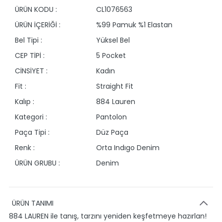
ÜRÜN KODU :
CL1076563
ÜRÜN İÇERİĞİ :
%99 Pamuk %1 Elastan
Bel Tipi :
Yüksel Bel
CEP TİPİ :
5 Pocket
CİNSİYET :
Kadın
Fit :
Straight Fit
Kalıp :
884 Lauren
Kategori :
Pantolon
Paça Tipi :
Düz Paça
Renk :
Orta Indıgo Denim
ÜRÜN GRUBU :
Denim
ÜRÜN TANIMI
884 LAUREN ile tanış, tarzını yeniden keşfetmeye hazırlan!