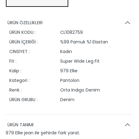
ÜRÜN ÖZELLİKLERİ
ÜRÜN KODU :
CL1082759
ÜRÜN İÇERİĞİ :
%99 Pamuk %1 Elastan
CİNSİYET :
Kadın
Fit :
Super Wide Leg Fit
Kalıp :
979 Ellıe
Kategori :
Pantolon
Renk :
Orta Indıgo Denim
ÜRÜN GRUBU :
Denim
ÜRÜN TANIMI
979 Ellie jean ile şehirde fark yarat.