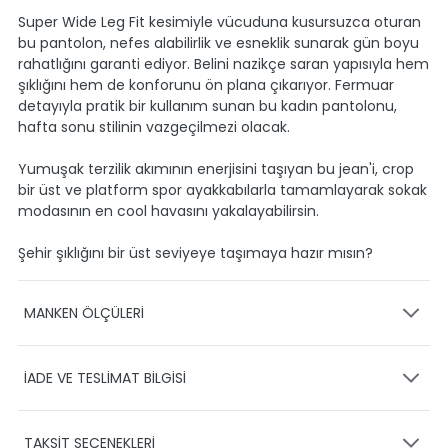
Super Wide Leg Fit kesimiyle vücuduna kusursuzca oturan
bu pantolon, nefes alabilirlik ve esneklik sunarak gün boyu
rahatlığını garanti ediyor. Belini nazikçe saran yapısıyla hem
şıklığını hem de konforunu ön plana çıkarıyor. Fermuar
detayıyla pratik bir kullanım sunan bu kadın pantolonu,
hafta sonu stilinin vazgeçilmezi olacak.
Yumuşak terzilik akımının enerjisini taşıyan bu jean'i, crop
bir üst ve platform spor ayakkabılarla tamamlayarak sokak
modasının en cool havasını yakalayabilirsin.
Şehir şıklığını bir üst seviyeye taşımaya hazır mısın?
MANKEN ÖLÇÜLERİ
Model Bel:60
Model Gögüs:81
İADE VE TESLİMAT BİLGİSİ
KARGO VE TESLİMAT
Model Boy:175
Model Kalça:90
TAKSİT SEÇENEKLERİ
Ürünlerinizin gönderimini anlaşmalı olduğumuz PTT,