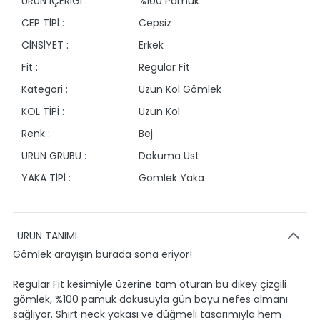
ÜRÜN İÇERİĞİ :
%100 Pamuk
CEP TİPİ :
Cepsiz
CİNSİYET :
Erkek
Fit :
Regular Fit
Kategori :
Uzun Kol Gömlek
KOL TİPİ :
Uzun Kol
Renk :
Bej
ÜRÜN GRUBU :
Dokuma Ust
YAKA TİPİ :
Gömlek Yaka
ÜRÜN TANIMI
Gömlek arayışın burada sona eriyor!
Regular Fit kesimiyle üzerine tam oturan bu dikey çizgili
gömlek, %100 pamuk dokusuyla gün boyu nefes almanı
sağlıyor. Shirt neck yakası ve düğmeli tasarımıyla hem