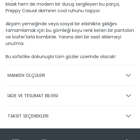
klasik hem de modern bir duruş sergileyen bu parça,
Preppy Casual akımının cool ruhunu taşıyor.
Akşam yemeğinde veya sosyal bir etkinlikte şıklığını
tamamlamak için bu gömleği koyu renk keten bir pantolon
ve loafer'larla kombinle. Yanına deri bir saat eklemeyi
unutma.
Bu sofistike dokunuşla tüm gözler üzerinde olacak!
MANKEN ÖLÇÜLERİ
Model Bel:77
Model Gögüs:96
İADE VE TESLİMAT BİLGİSİ
KARGO VE TESLİMAT
Model Boy:185
Model Kalça:94
TAKSİT SEÇENEKLERİ
Ürünlerinizin gönderimini anlaşmalı olduğumuz PTT,
HEPSİJET ve BOVO firmaları ile yapmaktayız.
Siparişleriniz
Ürün Bedeni:L
1-3 iş günü içerisinde kargoya teslim edilir.
Ürün Boyu: