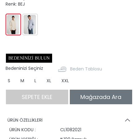
Renk:
BEJ
BEDENINIZI BULUN
Bedeninizi Seçiniz
Beden Tablosu
S
M
L
XL
XXL
SEPETE EKLE
Mağazada Ara
ÜRÜN ÖZELLİKLERİ
ÜRÜN KODU :
CL1082021