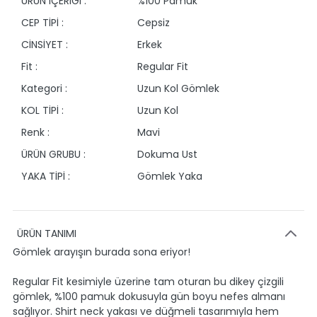
ÜRÜN İÇERİĞİ :
%100 Pamuk
CEP TİPİ :
Cepsiz
CİNSİYET :
Erkek
Fit :
Regular Fit
Kategori :
Uzun Kol Gömlek
KOL TİPİ :
Uzun Kol
Renk :
Mavi
ÜRÜN GRUBU :
Dokuma Ust
YAKA TİPİ :
Gömlek Yaka
ÜRÜN TANIMI
Gömlek arayışın burada sona eriyor!
Regular Fit kesimiyle üzerine tam oturan bu dikey çizgili
gömlek, %100 pamuk dokusuyla gün boyu nefes almanı
sağlıyor. Shirt neck yakası ve düğmeli tasarımıyla hem