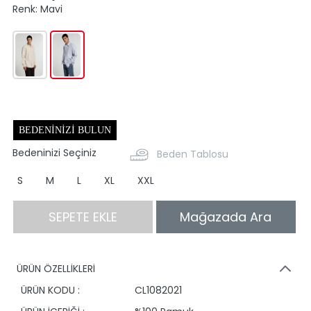
Renk:
Mavi
BEDENINIZI BULUN
Bedeninizi Seçiniz
Beden Tablosu
S
M
L
XL
XXL
SEPETE EKLE
Mağazada Ara
ÜRÜN ÖZELLİKLERİ
ÜRÜN KODU :
CL1082021