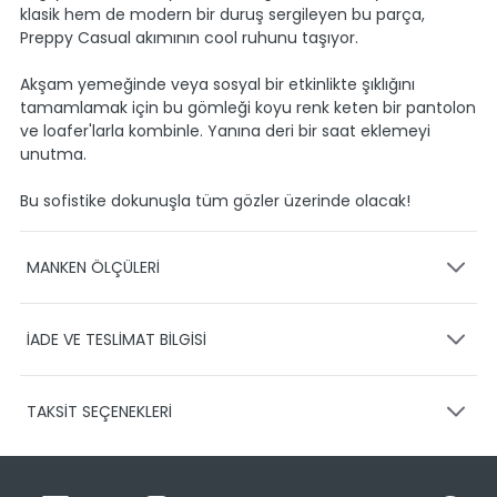
klasik hem de modern bir duruş sergileyen bu parça,
Preppy Casual akımının cool ruhunu taşıyor.
Akşam yemeğinde veya sosyal bir etkinlikte şıklığını
tamamlamak için bu gömleği koyu renk keten bir pantolon
ve loafer'larla kombinle. Yanına deri bir saat eklemeyi
unutma.
Bu sofistike dokunuşla tüm gözler üzerinde olacak!
MANKEN ÖLÇÜLERİ
Model Bel:77
Model Gögüs:96
İADE VE TESLİMAT BİLGİSİ
KARGO VE TESLİMAT
Model Boy:185
Model Kalça:94
TAKSİT SEÇENEKLERİ
Ürünlerinizin gönderimini anlaşmalı olduğumuz PTT,
HEPSİJET ve BOVO firmaları ile yapmaktayız.
Siparişleriniz
Ürün Bedeni:L
1-3 iş günü içerisinde kargoya teslim edilir.
Ürün Boyu: