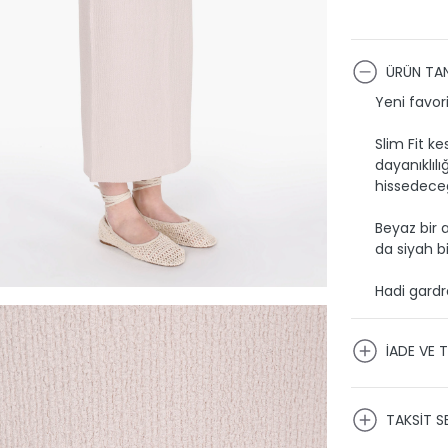
ÜRÜN TAN
Yeni favor
Slim Fit k
dayanıklılı
hissedeceğ
Beyaz bir 
da siyah b
Hadi gardr
İADE VE T
KARGO VE
TAKSİT S
Ürünlerini
firmaları 