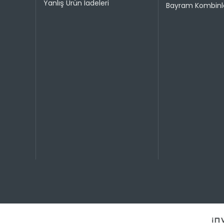
Yanlış Ürün İadeleri
1
Bayram Kombinle
2
3
4