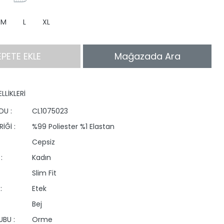
M
L
XL
EPETE EKLE
Mağazada Ara
LLİKLERİ
DU :
CL1075023
İĞİ :
%99 Poliester %1 Elastan
Cepsiz
:
Kadın
Slim Fit
:
Etek
Bej
BU :
Orme