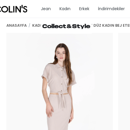
Jean
Kadın
Erkek
İndirimdekiler
ANASAYFA
/
KADIN GİYİM
/
ETEK
/
SLİM FİT DÜZ KADIN BEJ ETE