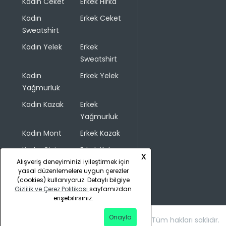
Kadın Ceket
Erkek Hırka
Kadın
Erkek Ceket
Sweatshirt
Kadın Yelek
Erkek
Sweatshirt
Kadın
Erkek Yelek
Yağmurluk
Kadın Kazak
Erkek
Yağmurluk
Kadın Mont
Erkek Kazak
Kadın Giyim
Erkek Kaban
x
Alışveriş deneyiminizi iyileştirmek için
yasal düzenlemelere uygun çerezler
(cookies) kullanıyoruz. Detaylı bilgiye
Gizlilik ve Çerez Politikası
sayfamızdan
erişebilirsiniz.
Onayla
Copyright © 2026 COLINS. Tüm hakları saklıdır.