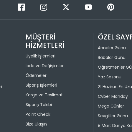
Taksit 
İade işlem
1
“Hesabım” 
istediğini
2
Daha sonra
MÜŞTERİ
ÖZEL SAY
3
ederek iad
HİZMETLERİ
4
Anneler Günü
İade işlemi
Üyelik İşlemleri
uygun olu
Babalar Günü
durumunda 
İade ve Değişimler
Öğretmenler G
Ödemeler
Taksit 
Yaz Sezonu
Sipariş İşlemleri
ri
21 Haziran En Uz
1
Kargo ve Teslimat
Cyber Monday
2
Sipariş Takibi
i
Mega Günler
Point Check
Sevgililer Günü
Taksit 
Bize Ulaşın
8 Mart Dünya Ka