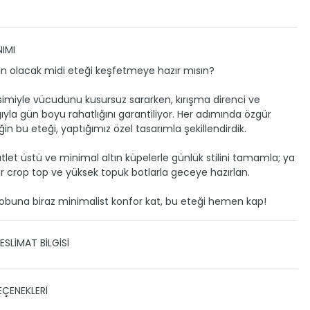
IMI
in olacak midi eteği keşfetmeye hazır mısın?
esimiyle vücudunu kusursuz sararken, kırışma direnci ve
ğıyla gün boyu rahatlığını garantiliyor. Her adımında özgür
in bu eteği, yaptığımız özel tasarımla şekillendirdik.
atlet üstü ve minimal altın küpelerle günlük stilini tamamla; ya
ir crop top ve yüksek topuk botlarla geceye hazırlan.
obuna biraz minimalist konfor kat, bu eteği hemen kap!
ESLİMAT BİLGİSİ
 TESLİMAT
EÇENEKLERİ
zin gönderimini anlaşmalı olduğumuz PTT, HEPSİJET ve BOVO
ile yapmaktayız.
Siparişleriniz 1-3 iş günü içerisinde