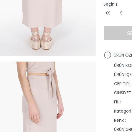
Seçiniz
XS
S
S
ÜRÜN ÖZE
ÜRÜN KO
ÜRÜN İÇER
CEP TİPİ :
CİNSİYET 
Fit :
Kategori 
Renk :
ÜRÜN GRU