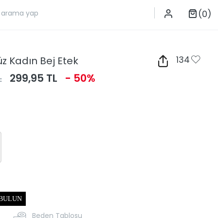
(0)
üz Kadın Bej Etek
134
L
299,95 TL
- 50%
 BULUN
Beden Tablosu