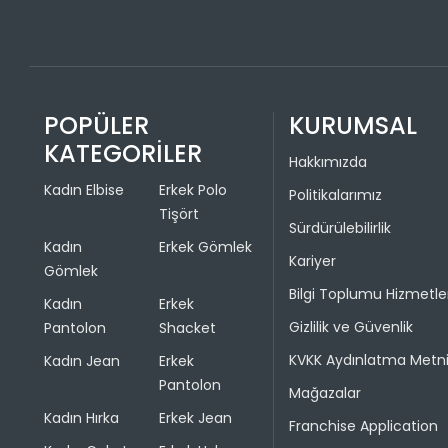
POPÜLER
KURUMSAL
KATEGORİLER
Hakkımızda
Kadın Elbise
Erkek Polo
Politikalarımız
Tişört
Sürdürülebilirlik
Kadın
Erkek Gömlek
Kariyer
Gömlek
Bilgi Toplumu Hizmetle
Kadın
Erkek
Gizlilik ve Güvenlik
Pantolon
Shacket
KVKK Aydınlatma Metn
Kadın Jean
Erkek
Pantolon
Mağazalar
Kadın Hırka
Erkek Jean
Franchise Application