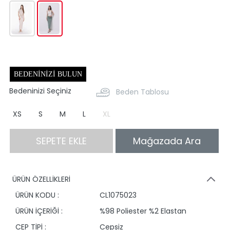
BEDENINIZI BULUN
Bedeninizi Seçiniz
Beden Tablosu
XS
S
M
L
XL
SEPETE EKLE
Mağazada Ara
ÜRÜN ÖZELLİKLERİ
ÜRÜN KODU :
CL1075023
ÜRÜN İÇERİĞİ :
%98 Poliester %2 Elastan
CEP TİPİ :
Cepsiz