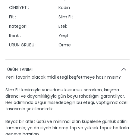
CİNSİYET :
Kadın
Fit :
Slim Fit
Kategori :
Etek
Renk :
Yeşil
ÜRÜN GRUBU :
Orme
ÜRÜN TANIMI
Yeni favorin olacak midi eteği keşfetmeye hazır mısın?
Slim Fit kesimiyle vücudunu kusursuz sararken, kırışma
direnci ve dayanıklılığıyla gün boyu rahatlığını garantiliyor.
Her adımında özgür hissedeceğin bu eteği, yaptığımız özel
tasarımla şekillendirdik.
Beyaz bir atlet üstü ve minimal altın küpelerle günlük stilini
tamamla; ya da siyah bir crop top ve yüksek topuk botlarla
geceye hazırlan.